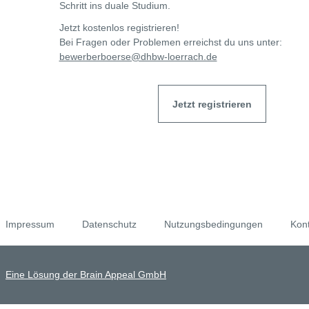
Schritt ins duale Studium.
Jetzt kostenlos registrieren!
Bei Fragen oder Problemen erreichst du uns unter:
bewerberboerse@dhbw-loerrach.de
Jetzt registrieren
Impressum
Datenschutz
Nutzungsbedingungen
Kon
Eine Lösung der Brain Appeal GmbH